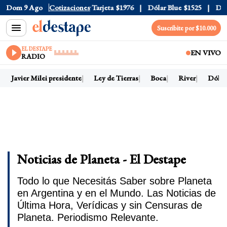
Oficial
Dom 9 Ago
$1520
Cotizaciones
Dólar Tarjeta
$1976
Dólar Blue
$1525
Dólar C
Suscribite por $10.000
EL DESTAPE
EN VIVO
RADIO
Javier Milei presidente
Ley de Tierras
Boca
River
Dólar h
Noticias de Planeta - El Destape
Todo lo que Necesitás Saber sobre Planeta
en Argentina y en el Mundo. Las Noticias de
Última Hora, Verídicas y sin Censuras de
Planeta. Periodismo Relevante.