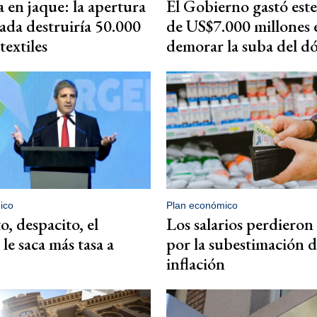
a en jaque: la apertura
El Gobierno gastó est
ada destruiría 50.000
de US$7.000 millones 
textiles
demorar la suba del dó
ico
Plan económico
o, despacito, el
Los salarios perdieron
le saca más tasa a
por la subestimación d
inflación