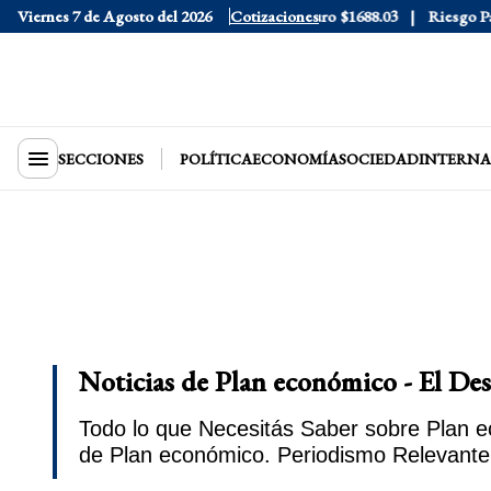
lue
Viernes 7 de Agosto del 2026
$1530
Dólar CCL
$1577.3
Cotizaciones
Euro
$1688.03
Riesgo País
408
SECCIONES
POLÍTICA
ECONOMÍA
SOCIEDAD
INTERNA
Noticias de Plan económico - El De
Todo lo que Necesitás Saber sobre Plan e
de Plan económico. Periodismo Relevante