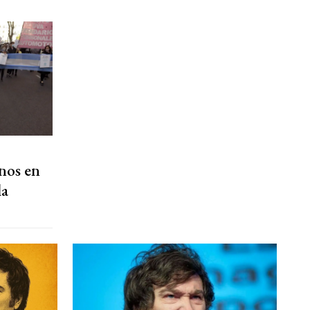
inos en
la