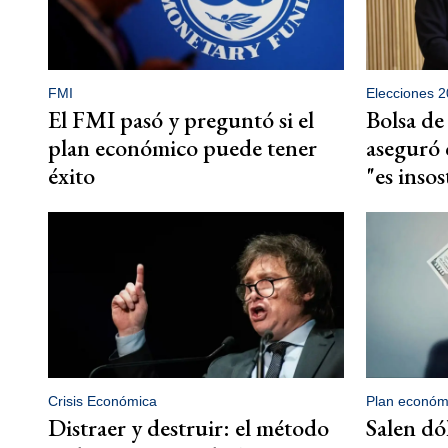
FMI
Elecciones 
El FMI pasó y preguntó si el
Bolsa de
plan económico puede tener
aseguró 
éxito
"es insos
Crisis Económica
Plan económ
Distraer y destruir: el método
Salen dó