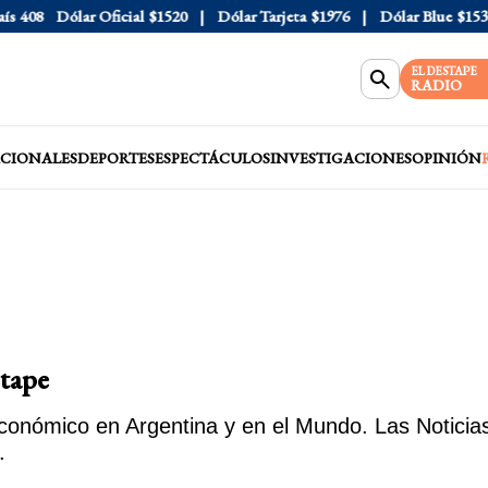
Dólar Oficial
$1520
Dólar Tarjeta
$1976
Dólar Blue
$1530
D
EL DESTAPE
RADIO
CIONALES
DEPORTES
ESPECTÁCULOS
INVESTIGACIONES
OPINIÓN
stape
conómico en Argentina y en el Mundo. Las Noticias
.