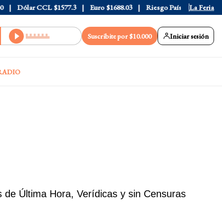
ólar CCL
$1577.3
Euro
$1688.03
Riesgo País
408
La Feria
Suscribite por $10.000
Iniciar sesión
RADIO
 de Última Hora, Verídicas y sin Censuras