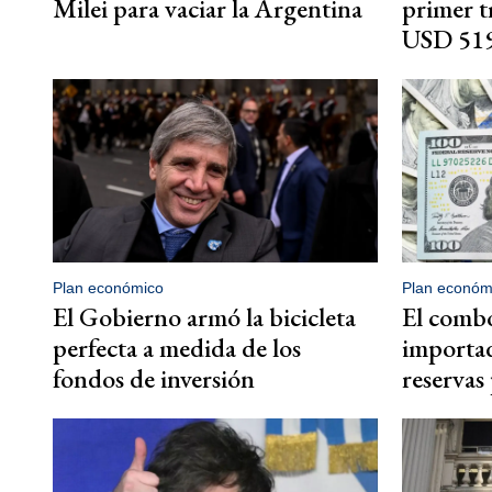
Milei para vaciar la Argentina
primer t
USD 519
Plan económico
Plan económ
El Gobierno armó la bicicleta
El combo
perfecta a medida de los
importad
fondos de inversión
reservas