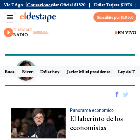
Vie 7 Ago
Cotizaciones
Dólar Oficial
$1520
Dólar Tarjeta
$1976
Dó
Suscribite por $10.000
EL DESTAPE
EN VIVO
RADIO
CLAUDIO SCALETTA
Boca
River
Dólar hoy
Javier Milei presidente
Ley de Tierr
Panorama económico
El laberinto de los
economistas