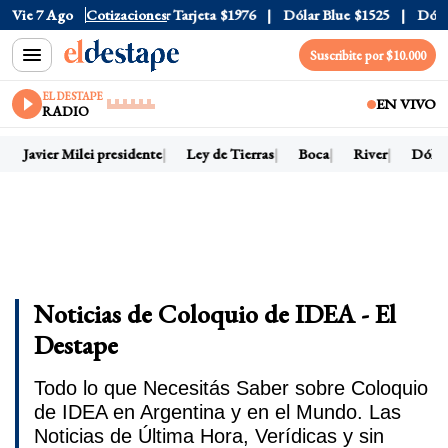
ficial
Vie 7 Ago
$1520
Cotizaciones
Dólar Tarjeta
$1976
Dólar Blue
$1525
Dólar CC
Suscribite por $10.000
EL DESTAPE
EN VIVO
RADIO
Javier Milei presidente
Ley de Tierras
Boca
River
Dólar h
Noticias de Coloquio de IDEA - El
Destape
Todo lo que Necesitás Saber sobre Coloquio
de IDEA en Argentina y en el Mundo. Las
Noticias de Última Hora, Verídicas y sin