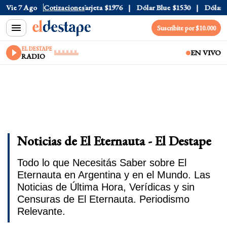
icial
Vie 7 Ago
$1520
Cotizaciones
Dólar Tarjeta
$1976
Dólar Blue
$1530
Dólar CCL
Suscribite por $10.000
EL DESTAPE
EN VIVO
RADIO
Noticias de El Eternauta - El Destape
Todo lo que Necesitás Saber sobre El
Eternauta en Argentina y en el Mundo. Las
Noticias de Última Hora, Verídicas y sin
Censuras de El Eternauta. Periodismo
Relevante.